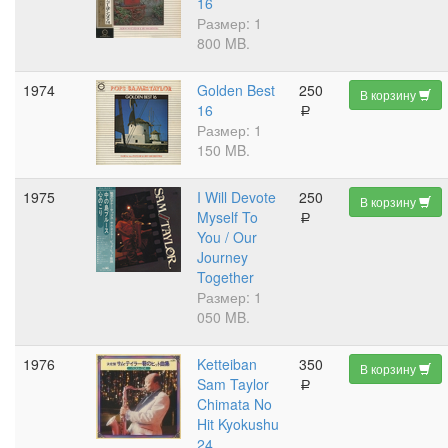
16
Размер: 1
800 MB.
1974
Golden Best
250
В корзину
16
a
Размер: 1
150 MB.
1975
I Will Devote
250
В корзину
Myself To
a
You / Our
Journey
Together
Размер: 1
050 MB.
1976
Ketteiban
350
В корзину
Sam Taylor
a
Chimata No
Hit Kyokushu
24