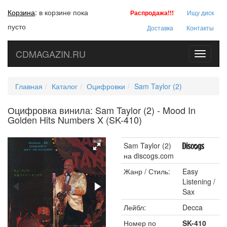
Корзина
:
в корзине пока
Распродажа!!!
Ищу диск
пусто
Доставка
Контакты
CDMAGAZIN.RU
Toggle
navigati
Главная
Каталог
Оцифровки
Sam Taylor (2)
Оцифровка винила: Sam Taylor (2) - Mood In
Golden Hits Numbers X (SK-410)
Sam Taylor (2)
на discogs.com
Жанр / Стиль:
Easy
Listening /
Sax
Лейбл:
Decca
Номер по
SK-410