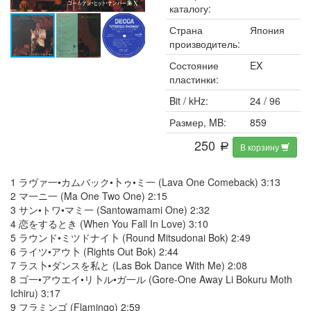
каталогу:
Страна
Япония
производитель:
Состояние
EX
пластинки:
Bit / kHz:
24 / 96
Размер, MB:
859
250
В корзину
a
1 ラヴァ一•カムバック•卜ゥ•ミ一 (Lava One Comeback) 3:13
2 マ一ニ一 (Ma One Two One) 2:15
3 サン•トワ•マミ一 (Santowamami One) 2:32
4 恋をするとき (When You Fall In Love) 3:10
5 ラウンド•ミツドナイ卜 (Round Mitsudonai Bok) 2:49
6 ライツ•アウ卜 (Rights Out Bok) 2:44
7 ラス卜•ダンスを私と (Las Bok Dance With Me) 2:08
8 ゴ一•アウエイ•リ卜ル•ガ一ル (Gore-One Away Li Bokuru Moth
Ichiru) 3:17
9 フラミンゴ (Flamingo) 2:59