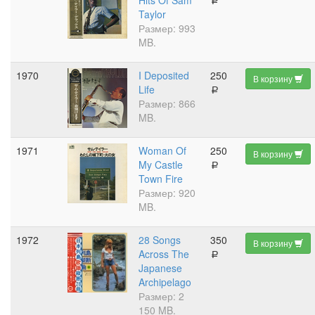
Hits Of Sam
a
Taylor
Размер: 993
MB.
1970
I Deposited
250
В корзину
Life
a
Размер: 866
MB.
1971
Woman Of
250
В корзину
My Castle
a
Town Fire
Размер: 920
MB.
1972
28 Songs
350
В корзину
Across The
a
Japanese
Archipelago
Размер: 2
150 MB.