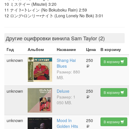
10 ミステイー (Misutei) 3:20
11 ナイ卜•卜レイン (No Bokuboku Rain) 2:59
12 ロング•ロンリー•ナイ卜 (Long Lonely No Bok) 3:01
Другие оцифровки винила Sam Taylor (2)
Год
Альбом
Название
Цена
В корзину
unknown
Shang Hai
250
В корзину
Blues
a
Размер: 880
MB.
unknown
Deluxe
250
В корзину
Размер: 1
a
050 MB.
unknown
Mood In
250
В корзину
Golden Hits
a