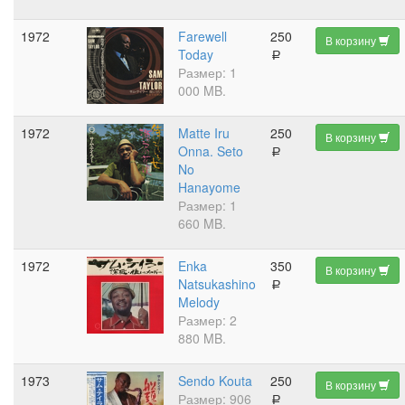
1972
Farewell
250
В корзину
Today
a
Размер: 1
000 MB.
1972
Matte Iru
250
В корзину
Onna. Seto
a
No
Hanayome
Размер: 1
660 MB.
1972
Enka
350
В корзину
Natsukashino
a
Melody
Размер: 2
880 MB.
1973
Sendo Kouta
250
В корзину
Размер: 906
a