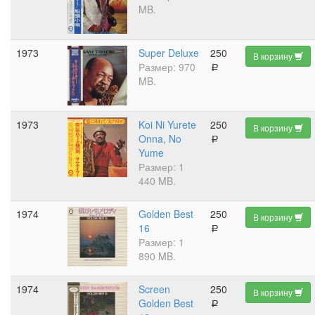
MB.
1973
Super Deluxe
250
В корзину
Размер: 970
a
MB.
1973
Koi Ni Yurete
250
В корзину
Onna, No
a
Yume
Размер: 1
440 MB.
1974
Golden Best
250
В корзину
16
a
Размер: 1
890 MB.
1974
Screen
250
В корзину
Golden Best
a