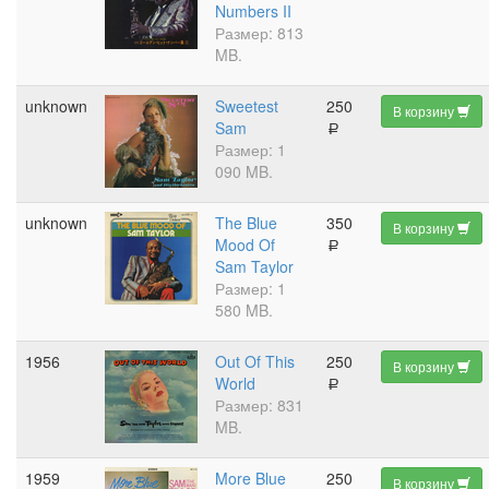
Numbers II
Размер: 813
MB.
unknown
Sweetest
250
В корзину
Sam
a
Размер: 1
090 MB.
unknown
The Blue
350
В корзину
Mood Of
a
Sam Taylor
Размер: 1
580 MB.
1956
Out Of This
250
В корзину
World
a
Размер: 831
MB.
1959
More Blue
250
В корзину