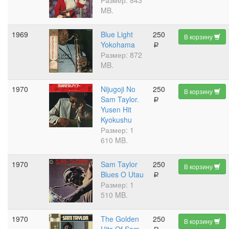
Размер: 843
MB.
1969
Blue Light
250
В корзину
Yokohama
a
Размер: 872
MB.
1970
Nijugoji No
250
В корзину
Sam Taylor.
a
Yusen Hit
Kyokushu
Размер: 1
610 MB.
1970
Sam Taylor
250
В корзину
Blues O Utau
a
Размер: 1
510 MB.
1970
The Golden
250
В корзину