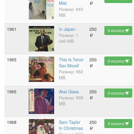
Mist
a
Размер: 843
MB.
1961
In Japan
250
В корзину
Размер: 1
a
040 MB.
1965
This Is Tenor
250
В корзину
Sax Mood!
a
Размер: 982
MB.
1965
Akai Glass
250
В корзину
Размер: 898
a
MB.
1968
Sam Taylor
250
В корзину
In Christmas
a