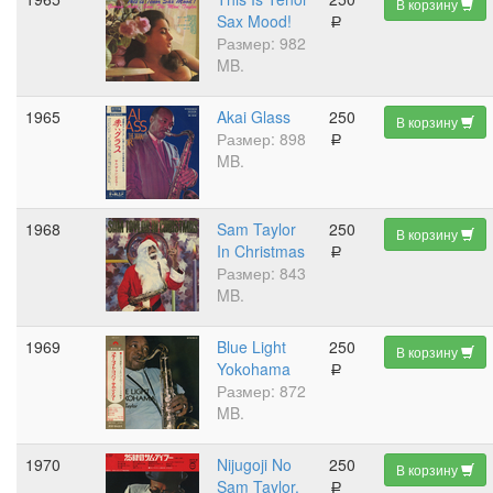
В корзину
Sax Mood!
a
Размер: 982
MB.
1965
Akai Glass
250
В корзину
Размер: 898
a
MB.
1968
Sam Taylor
250
В корзину
In Christmas
a
Размер: 843
MB.
1969
Blue Light
250
В корзину
Yokohama
a
Размер: 872
MB.
1970
Nijugoji No
250
В корзину
Sam Taylor.
a