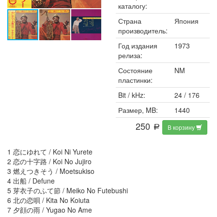
каталогу:
Страна
Япония
производитель:
Год издания
1973
релиза:
Состояние
NM
пластинки:
Bit / kHz:
24 / 176
Размер, MB:
1440
250
В корзину
a
1 恋にゆれて / Koi Ni Yurete
2 恋の十字路 / Koi No Jujiro
3 燃えつきそう / Moetsukiso
4 出船 / Defune
5 芽衣子のふて節 / Meiko No Futebushi
6 北の恋唄 / Kita No Koiuta
7 夕顔の雨 / Yugao No Ame