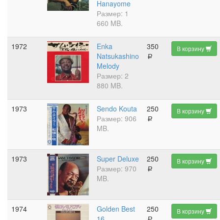
Hanayome
Размер: 1
660 MB.
1972
Enka
350
В корзину
Natsukashino
a
Melody
Размер: 2
880 MB.
1973
Sendo Kouta
250
В корзину
Размер: 906
a
MB.
1973
Super Deluxe
250
В корзину
Размер: 970
a
MB.
1974
Golden Best
250
В корзину
16
a