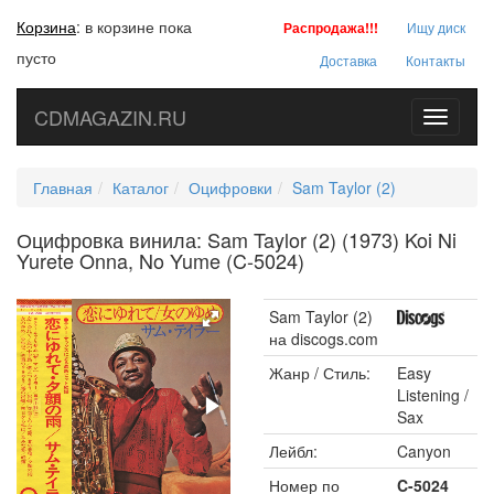
Корзина
:
в корзине пока
Распродажа!!!
Ищу диск
пусто
Доставка
Контакты
CDMAGAZIN.RU
Toggle
navigati
Главная
Каталог
Оцифровки
Sam Taylor (2)
Оцифровка винила: Sam Taylor (2) (1973) Koi Ni
Yurete Onna, No Yume (C-5024)
Sam Taylor (2)
на discogs.com
Жанр / Стиль:
Easy
Listening /
Sax
Лейбл:
Canyon
Номер по
C-5024