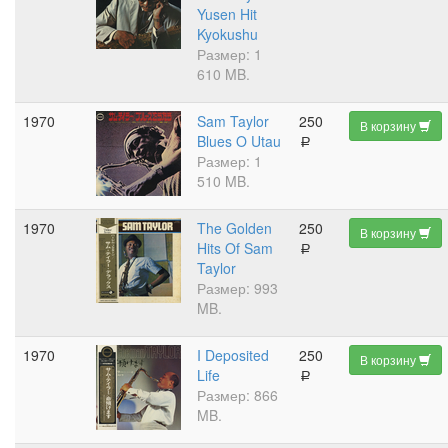
Yusen Hit
Kyokushu
Размер: 1
610 MB.
1970
Sam Taylor
250
В корзину
Blues O Utau
a
Размер: 1
510 MB.
1970
The Golden
250
В корзину
Hits Of Sam
a
Taylor
Размер: 993
MB.
1970
I Deposited
250
В корзину
Life
a
Размер: 866
MB.