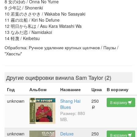
8 女のゆめ / Onna No Yume
9 少年記 / Shonenki
10 若葉のささやき / Wakaba No Sasayaki
11 霧の出船 / Kiri No Defune
12 明日から私は / Asu Kara Watashi Wa
13 なみだ恋 / Namidakoi
14 軽蔑 / Keibetsu
Обработка: Ручное удаление крупных щелчков / Паузы /
"Хвосты"
Другие оцифровки винила Sam Taylor (2)
Год
Альбом
Название
Цена
В корзину
unknown
Shang Hai
250
В корзину
Blues
a
Размер: 880
MB.
unknown
Deluxe
250
В корзину