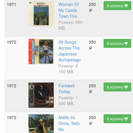
1971
Woman Of
250
В корзину
My Castle
a
Town Fire
Размер: 920
MB.
1972
28 Songs
350
В корзину
Across The
a
Japanese
Archipelago
Размер: 2
150 MB.
1972
Farewell
250
В корзину
Today
a
Размер: 1
000 MB.
1972
Matte Iru
250
В корзину
Onna. Seto
a
No