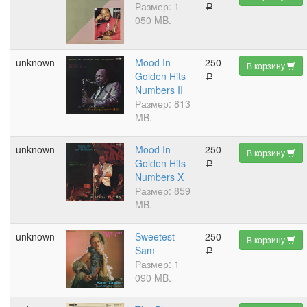
Размер: 1
a
050 MB.
unknown
Mood In
250
В корзину
Golden Hits
a
Numbers II
Размер: 813
MB.
unknown
Mood In
250
В корзину
Golden Hits
a
Numbers X
Размер: 859
MB.
unknown
Sweetest
250
В корзину
Sam
a
Размер: 1
090 MB.