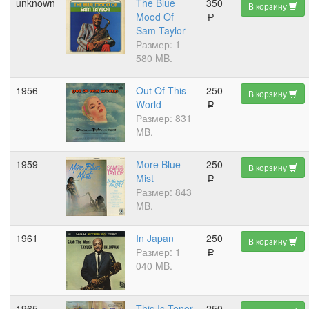
unknown
The Blue
350
В корзину
Mood Of
a
Sam Taylor
Размер: 1
580 MB.
1956
Out Of This
250
В корзину
World
a
Размер: 831
MB.
1959
More Blue
250
В корзину
Mist
a
Размер: 843
MB.
1961
In Japan
250
В корзину
Размер: 1
a
040 MB.
1965
This Is Tenor
250