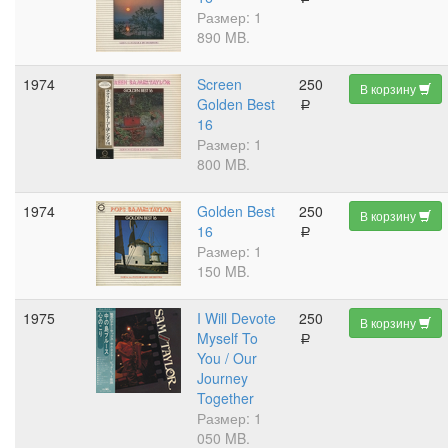
Размер: 1
890 MB.
1974
Screen
250
В корзину
Golden Best
a
16
Размер: 1
800 MB.
1974
Golden Best
250
В корзину
16
a
Размер: 1
150 MB.
1975
I Will Devote
250
В корзину
Myself To
a
You / Our
Journey
Together
Размер: 1
050 MB.