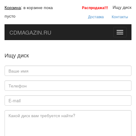
Ищу диск
Корзина
:
в корзине пока
Распродажа!!!
пусто
Доставка
Контакты
CDMAGAZIN.RU
Toggle
navigati
Ищу диск
Ваше имя:
*
Телефон:
E-mail:
*
Какой диск вам требуется найти?
*