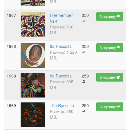
MB.
1967
I Remember
250
В корзину
№ 4
a
Размер: 766
MB.
1968
9a Raccolta
250
В корзину
Размер: 1 220
a
MB.
1968
8a Raccolta
250
В корзину
Размер: 695
a
MB.
1969
10a Raccolta
250
В корзину
Размер: 780
a
MB.