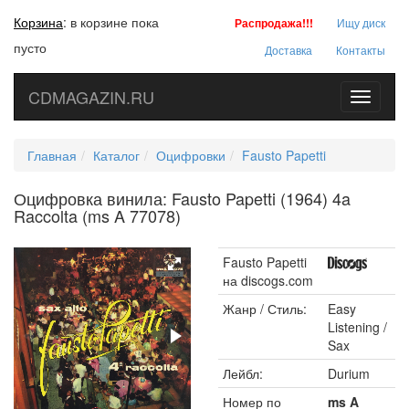
Корзина
:
в корзине пока
Распродажа!!!
Ищу диск
пусто
Доставка
Контакты
CDMAGAZIN.RU
Toggle
navigati
Главная
Каталог
Оцифровки
Fausto Papetti
Оцифровка винила: Fausto Papetti (1964) 4a
Raccolta (ms A 77078)
Fausto Papetti
на discogs.com
Жанр / Стиль:
Easy
Listening /
Sax
Лейбл:
Durium
Номер по
ms A