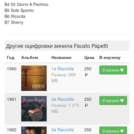
B4 55 Giorni A Pechino
B5 Sole Spento
B6 Ricorda
B7 Sherry
Другие оцифровки винила Fausto Papetti
Год
Альбом
Название
Цена
В корзину
1960
1a Raccolta
250
В корзину
Размер: 958
a
MB.
1961
2a Raccolta
250
В корзину
Размер: 1 270
a
MB.
1962
3a Raccolta
250
В корзину