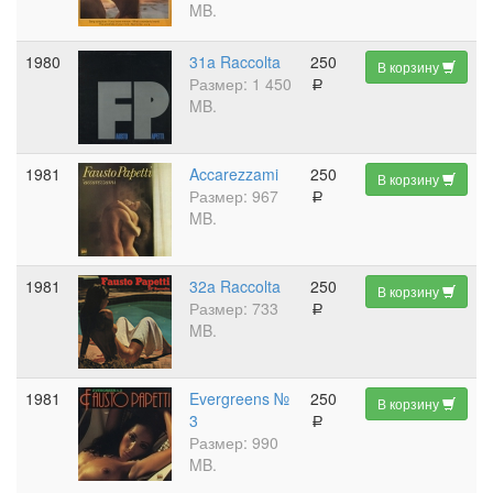
MB.
1980
31a Raccolta
250
В корзину
Размер: 1 450
a
MB.
1981
Accarezzami
250
В корзину
Размер: 967
a
MB.
1981
32a Raccolta
250
В корзину
Размер: 733
a
MB.
1981
Evergreens №
250
В корзину
3
a
Размер: 990
MB.