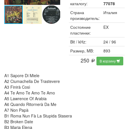
каталогу:
77078
Страна
Италия
производитель:
Состояние
EX
пластинки:
Bit / kHz:
24 / 96
Размер, MB:
893
250
В корзину
a
A1 Sapore Di Miele
A2 Ciumachella De Trastevere
A3 Finirà Così
A4 Te Amo Te Amo Te Amo
A5 Lawrence Of Arabia
A6 Quando Ritornerà Da Me
A7 Non Papà
B1 Roma Nun Fà La Stupida Stasera
B2 Broken Date
B3 Maria Elena