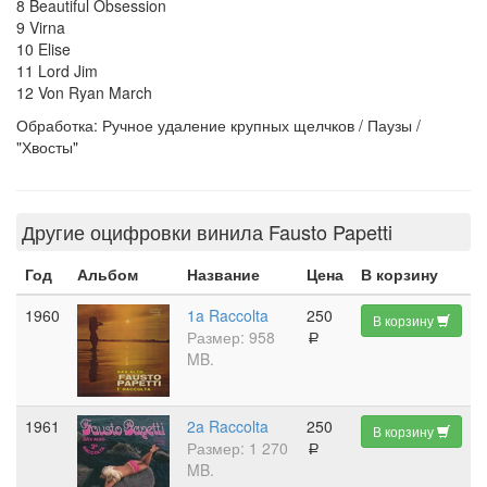
8 Beautiful Obsession
9 Virna
10 Elise
11 Lord Jim
12 Von Ryan March
Обработка: Ручное удаление крупных щелчков / Паузы /
"Хвосты"
Другие оцифровки винила Fausto Papetti
Год
Альбом
Название
Цена
В корзину
1960
1a Raccolta
250
В корзину
Размер: 958
a
MB.
1961
2a Raccolta
250
В корзину
Размер: 1 270
a
MB.