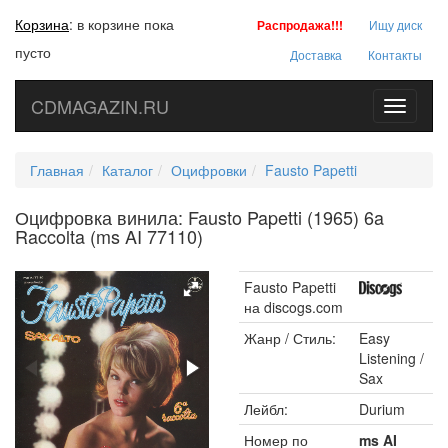
Корзина
:
в корзине пока
Распродажа!!!
Ищу диск
пусто
Доставка
Контакты
CDMAGAZIN.RU
Toggle
navigati
Главная
Каталог
Оцифровки
Fausto Papetti
Оцифровка винила: Fausto Papetti (1965) 6a
Raccolta (ms AI 77110)
Fausto Papetti
на discogs.com
Жанр / Стиль:
Easy
Listening /
Sax
Лейбл:
Durium
Номер по
ms AI