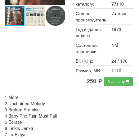
каталогу:
77110
Страна
Италия
производитель:
Год издания
1973
релиза:
Состояние
NM
пластинки:
Bit / kHz:
24 / 176
Размер, MB:
1110
250
В корзину
a
1 More
2 Unchained Melody
3 Broken Promise
4 Baby The Rain Must Fall
5 Eclisse
6 Letkis-Jenka
7 La Playa