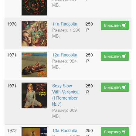
MB.
1970
11a Raccolta
250
В корзину
Размер: 1 230
a
MB.
1971
12a Raccolta
250
В корзину
Размер: 924
a
MB.
1971
Sexy Slow
250
В корзину
With Veronica
a
(I Remember
№ 7)
Размер: 809
MB.
1972
13a Raccolta
250
В корзину