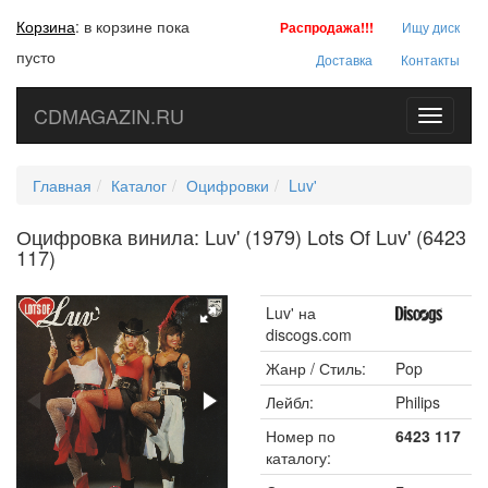
Корзина
:
в корзине пока
Распродажа!!!
Ищу диск
пусто
Доставка
Контакты
CDMAGAZIN.RU
Toggle
navigati
Главная
Каталог
Оцифровки
Luv'
Оцифровка винила: Luv' (1979) Lots Of Luv' (6423
117)
Luv' на
discogs.com
Жанр / Стиль:
Pop
Лейбл:
Philips
Номер по
6423 117
каталогу: