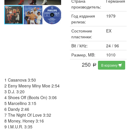
Страна
Германия
производитель:
Год издания
1979
релиза:
Состояние
EX
пластинки:
Bit / kHz:
24 / 96
Размер, MB:
1010
250
В корзину
a
1 Casanova 3:50
2 Eeny Meeny Miny Moe 2:54
3 D.J. 3:20
4 Shoes Off (Boots On) 3:06
5 Marcellino 3:15
6 Dandy 2:46
7 The Night Of Love 3:32
8 Money, Honey 3:16
9 I.M.U.R. 3:35