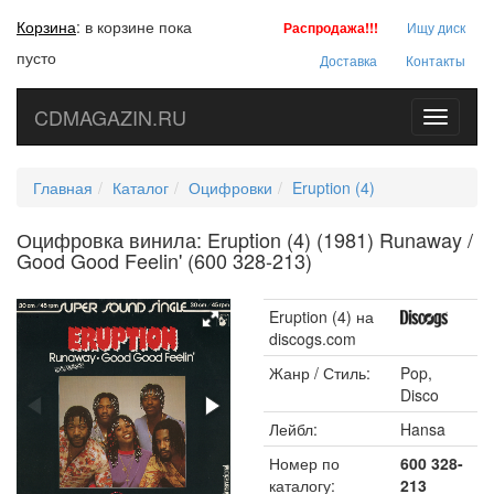
Корзина
:
в корзине пока
Распродажа!!!
Ищу диск
пусто
Доставка
Контакты
CDMAGAZIN.RU
Toggle
navigati
Главная
Каталог
Оцифровки
Eruption (4)
Оцифровка винила: Eruption (4) (1981) Runaway /
Good Good Feelin' (600 328-213)
Eruption (4) на
discogs.com
Жанр / Стиль:
Pop,
Disco
Лейбл:
Hansa
Номер по
600 328-
каталогу:
213