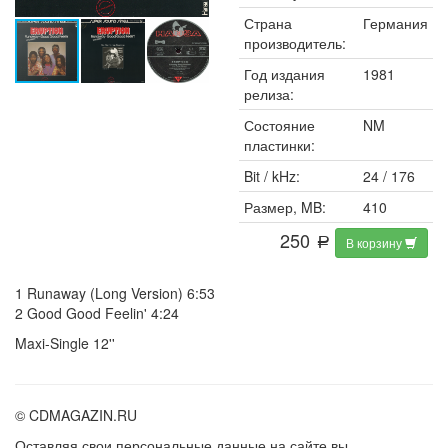
Страна
Германия
производитель:
Год издания
1981
релиза:
Состояние
NM
пластинки:
Bit / kHz:
24 / 176
Размер, MB:
410
250
В корзину
a
1 Runaway (Long Version) 6:53
2 Good Good Feelin' 4:24
Maxi-Single 12''
© CDMAGAZIN.RU
Оставляя свои персональные данные на сайте вы